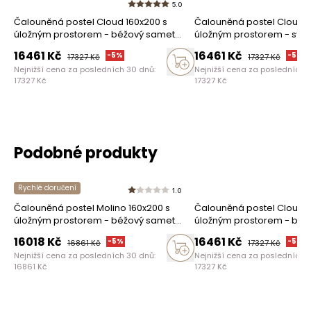
5.0
Čalouněná postel Cloud 160x200 s
Čalouněná postel Cloud 1
úložným prostorem - béžový samet
úložným prostorem - svět
Castel 15
samet Castel 03
16461
Kč
16461
Kč
-
5
%
-
5
%
17327
Kč
17327
Kč
Nejnižší cena za posledních 30 dnů:
Nejnižší cena za posledních 
17327
Kč
17327
Kč
Podobné produkty
Rychlé doručení
1.0
Čalouněná postel Molino 160x200 s
Čalouněná postel Cloud 1
úložným prostorem - béžový samet
úložným prostorem - béž
Castel 15
Castel 15
16018
Kč
16461
Kč
-
5
%
-
5
%
16861
Kč
17327
Kč
Nejnižší cena za posledních 30 dnů:
Nejnižší cena za posledních 
16861
Kč
17327
Kč