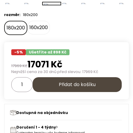
rozměr
:
180x200
160x200
180x200
-
5
%
Ušetříte až 898 Kč
17071
Kč
17969
Kč
Nejnižší cena za 30 dnů před slevou:
17969
Kč
Přidat do košíku
Dostupné na objednávku
Doručení 1 - 4 týdny
O přesném termínu vás budeme informovat