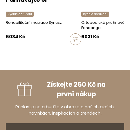
Rychlé doručení
Rychlé doručení
Rehabilitační matrace Syriusz
Ortopedická pružinová ma
Fandango
6034
Kč
6031
Kč
Získejte 250 Kč na
první nákup
Přihlaste se a buďte v obraze o našich akcích,
novinkách, inspiracích a trendech!