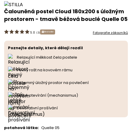
Čalouněná postel Cloud 180x200 s úložným
prostorem - tmavě béžová bouclé Quelle 05
Fotografie zákazníků
Bestseller
5.0
(
3
)
Poznejte detaily, které dělají rozdíl
Relaxující měkkost čela postele
Pevný rošt na kovovém rámu
Objemný úložný prostor na povlečení
Lehké otevírání (mechanismus)
Dekorativní prošívání
potahová látka
:
Quelle 05