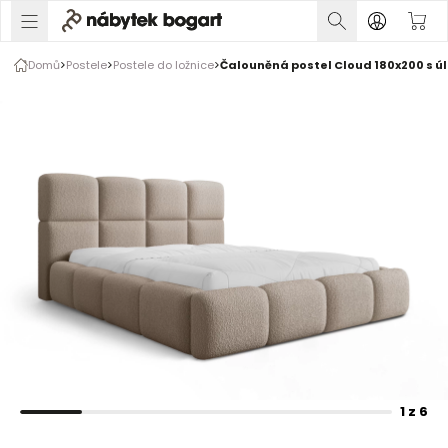
1 z 6
Domů
Postele
Postele do ložnice
Čalouněná postel Cloud 180x200 s ú
Galerie produktu
Fotografie zákazníků
Rozšiřte prsty pro zvětšení obrázku
1 z 6