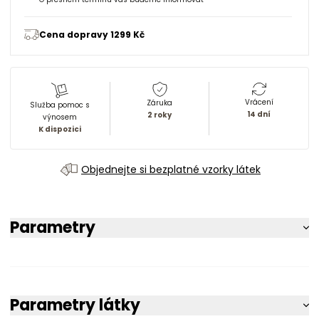
Cena dopravy 1299 Kč
Vrácení
Záruka
Služba pomoc s
14 dní
2 roky
výnosem
K dispozici
Objednejte si bezplatné vzorky látek
Parametry
Parametry látky