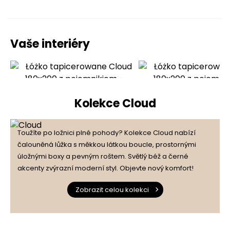
Vaše interiéry
Kolekce Cloud
Toužíte po ložnici plné pohody? Kolekce Cloud nabízí
čalouněná lůžka s měkkou látkou boucle, prostornými
úložnými boxy a pevným roštem. Světlý béž a černé
akcenty zvýrazní moderní styl. Objevte nový komfort!
Zobrazit celou kolekci