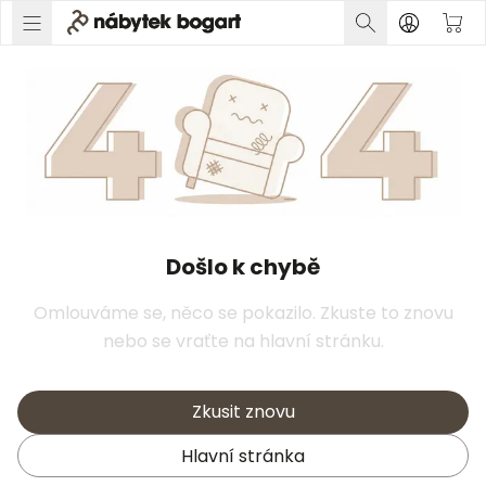
Došlo k chybě
Omlouváme se, něco se pokazilo. Zkuste to znovu
nebo se vraťte na hlavní stránku.
Zkusit znovu
Hlavní stránka