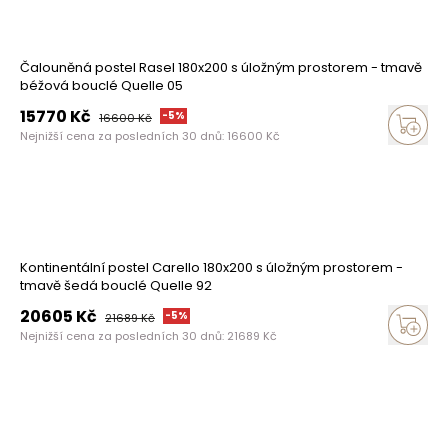
Čalouněná postel Rasel 180x200 s úložným prostorem - tmavě
béžová bouclé Quelle 05
15770
Kč
-
5
%
16600
Kč
Nejnižší cena za posledních 30 dnů:
16600
Kč
Kontinentální postel Carello 180x200 s úložným prostorem -
tmavě šedá bouclé Quelle 92
20605
Kč
-
5
%
21689
Kč
Nejnižší cena za posledních 30 dnů:
21689
Kč