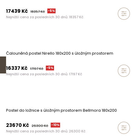
17439
Kč
-
5
%
18357
Kč
Nejnižší cena za posledních 30 dnů:
18357
Kč
Čalouněná postel Nirello 180x200 s úložným prostorem
16337
Kč
-
5
%
17197
Kč
Nejnižší cena za posledních 30 dnů:
17197
Kč
Postel do ložnice s úložným prostorem Bellmora 180x200
23670
Kč
-
10
%
26300
Kč
Nejnižší cena za posledních 30 dnů:
26300
Kč