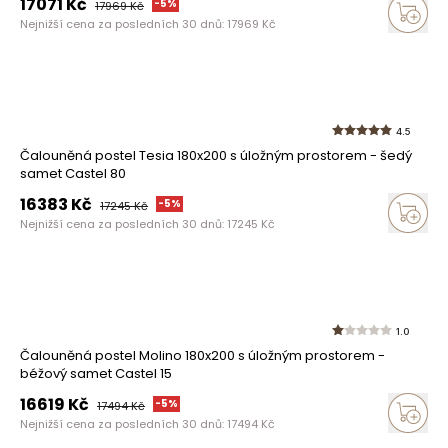
17071
Kč
-
5
%
17969
Kč
Nejnižší cena za posledních 30 dnů:
17969
Kč
4.5
Čalouněná postel Tesia 180x200 s úložným prostorem - šedý
samet Castel 80
16383
Kč
-
5
%
17245
Kč
Nejnižší cena za posledních 30 dnů:
17245
Kč
1.0
Čalouněná postel Molino 180x200 s úložným prostorem -
béžový samet Castel 15
16619
Kč
-
5
%
17494
Kč
Nejnižší cena za posledních 30 dnů:
17494
Kč