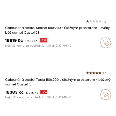
1.0
Čalouněná postel Molino 180x200 s úložným prostorem - světlý
béž samet Castel 03
16619
Kč
-
5
%
17494
Kč
Nejnižší cena za posledních 30 dnů:
17494
Kč
4.5
Čalouněná postel Tesia 180x200 s úložným prostorem - béžový
samet Castel 15
16383
Kč
-
5
%
17245
Kč
Nejnižší cena za posledních 30 dnů:
17245
Kč