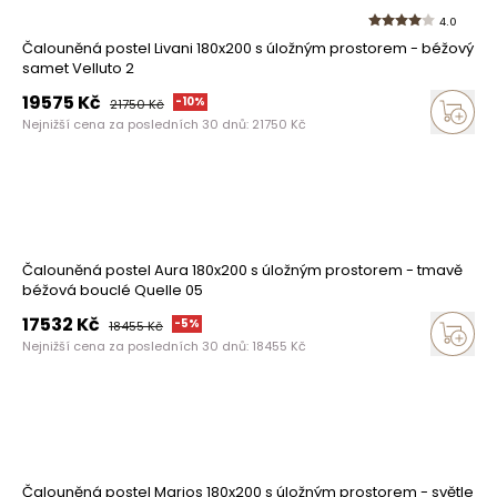
4.0
Čalouněná postel Livani 180x200 s úložným prostorem - béžový
samet Velluto 2
19575
Kč
-
10
%
21750
Kč
Nejnižší cena za posledních 30 dnů:
21750
Kč
Čalouněná postel Aura 180x200 s úložným prostorem - tmavě
béžová bouclé Quelle 05
17532
Kč
-
5
%
18455
Kč
Nejnižší cena za posledních 30 dnů:
18455
Kč
Čalouněná postel Marios 180x200 s úložným prostorem - světle