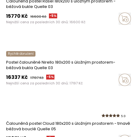
Čalouněná postel Rasel 180x200 s úložným prostorem -
béžová bukle Quelle 03
15770
Kč
-
5
%
16600
Kč
Nejnižší cena za posledních 30 dnů:
16600
Kč
Rychlé doručení
Postel čalouněné Nirello 180x200 s úložným prostorem-
béžová bukla Quelle 03
16337
Kč
-
5
%
17197
Kč
Nejnižší cena za posledních 30 dnů:
17197
Kč
5.0
Čalouněná postel Cloud 180x200 s úložným prostorem - tmavě
béžová bouclé Quelle 05