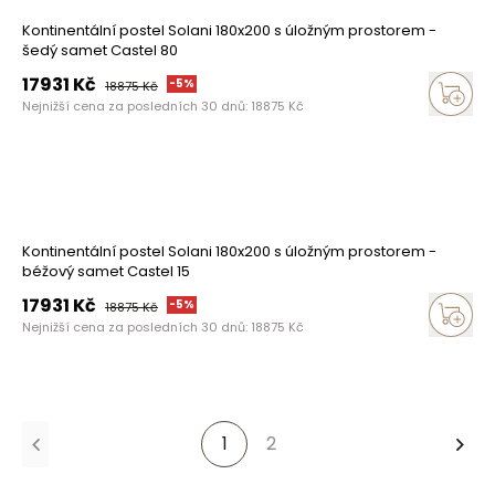
Kontinentální postel Solani 180x200 s úložným prostorem -
šedý samet Castel 80
17931
Kč
-
5
%
18875
Kč
Nejnižší cena za posledních 30 dnů:
18875
Kč
Kontinentální postel Solani 180x200 s úložným prostorem -
béžový samet Castel 15
17931
Kč
-
5
%
18875
Kč
Nejnižší cena za posledních 30 dnů:
18875
Kč
1
2
Dalš