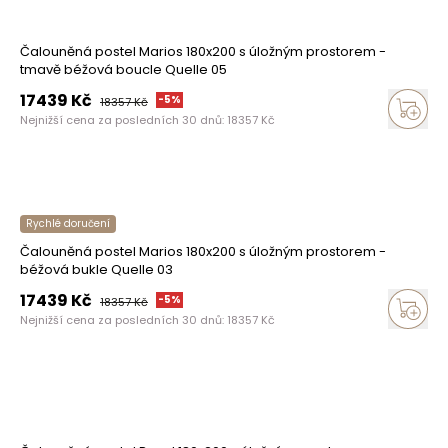
Čalouněná postel Marios 180x200 s úložným prostorem -
tmavě béžová boucle Quelle 05
17439
Kč
-
5
%
18357
Kč
Nejnižší cena za posledních 30 dnů:
18357
Kč
Rychlé doručení
Čalouněná postel Marios 180x200 s úložným prostorem -
béžová bukle Quelle 03
17439
Kč
-
5
%
18357
Kč
Nejnižší cena za posledních 30 dnů:
18357
Kč