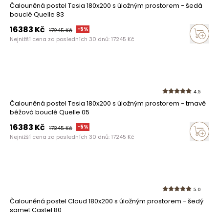
Čalouněná postel Tesia 180x200 s úložným prostorem - šedá
bouclé Quelle 83
16383
Kč
-
5
%
17245
Kč
Nejnižší cena za posledních 30 dnů:
17245
Kč
4.5
Čalouněná postel Tesia 180x200 s úložným prostorem - tmavě
béžová bouclé Quelle 05
16383
Kč
-
5
%
17245
Kč
Nejnižší cena za posledních 30 dnů:
17245
Kč
5.0
Čalouněná postel Cloud 180x200 s úložným prostorem - šedý
samet Castel 80