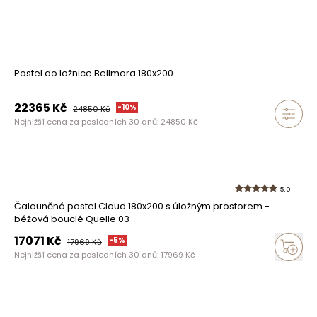
Postel do ložnice Bellmora 180x200
22365
Kč
-
10
%
24850
Kč
Nejnižší cena za posledních 30 dnů:
24850
Kč
5.0
Čalouněná postel Cloud 180x200 s úložným prostorem -
béžová bouclé Quelle 03
17071
Kč
-
5
%
17969
Kč
Nejnižší cena za posledních 30 dnů:
17969
Kč