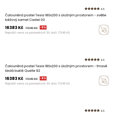
4.5
Čalouněná postel Tesia 180x200 s úložným prostorem - světle
béžový samet Castel 03
16383
Kč
-
5
%
17245
Kč
Nejnižší cena za posledních 30 dnů:
17245
Kč
4.5
Čalouněná postel Tesia 180x200 s úložným prostorem - tmavě
šedá buklé Quelle 92
16383
Kč
-
5
%
17245
Kč
Nejnižší cena za posledních 30 dnů:
17245
Kč
4.5