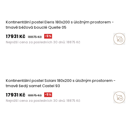
Kontinentální postel Eleris 180x200 s úložným prostorem -
tmavě béžová bouclé Quelle 05
17931
Kč
-
5
%
18875
Kč
Nejnižší cena za posledních 30 dnů:
18875
Kč
Kontinentální postel Solani 180x200 s úložným prostorem -
tmavě šedý samet Castel 93
17931
Kč
-
5
%
18875
Kč
Nejnižší cena za posledních 30 dnů:
18875
Kč