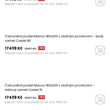
Nejnižší cena za posledních 30 dnů:
18455
Kč
Čalouněná postel Marios 180x200 s úložným prostorem - šedý
samet Castel 80
17439
Kč
-
5
%
18357
Kč
Nejnižší cena za posledních 30 dnů:
18357
Kč
Čalouněná postel Marios 180x200 s úložným prostorem -
béžový samet Castel 15
17439
Kč
-
5
%
18357
Kč
Nejnižší cena za posledních 30 dnů:
18357
Kč