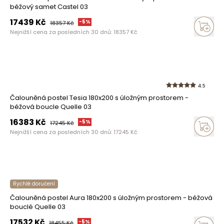
béžový samet Castel 03
17439
Kč
-
5
%
18357
Kč
Nejnižší cena za posledních 30 dnů:
18357
Kč
4.5
Čalouněná postel Tesia 180x200 s úložným prostorem -
béžová boucle Quelle 03
16383
Kč
-
5
%
17245
Kč
Nejnižší cena za posledních 30 dnů:
17245
Kč
Rychlé doručení
Čalouněná postel Aura 180x200 s úložným prostorem - béžová
bouclé Quelle 03
17532
Kč
-
5
%
18455
Kč