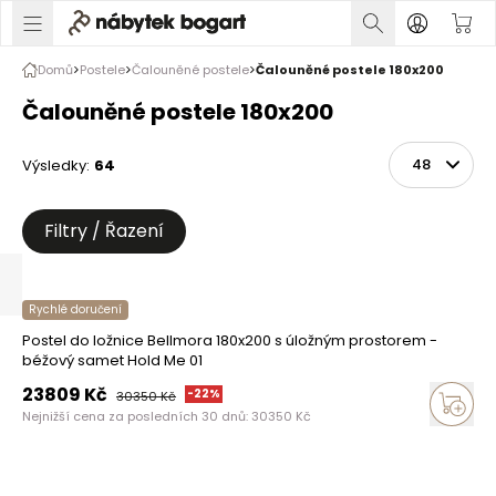
Domů
Postele
Čalouněné postele
Čalouněné postele 180x200
Čalouněné postele 180x200
Výsledky
:
64
Řadit
Na stránce
Filtry / Řazení
Rychlé doručení
Postel do ložnice Bellmora 180x200 s úložným prostorem -
béžový samet Hold Me 01
23809
Kč
-
22
%
30350
Kč
Nejnižší cena za posledních 30 dnů:
30350
Kč