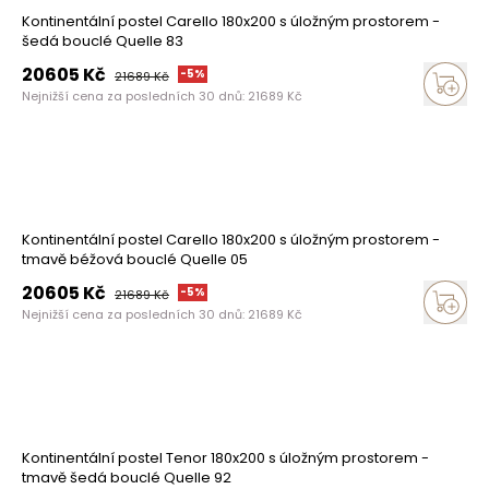
Kontinentální postel Carello 180x200 s úložným prostorem -
šedá bouclé Quelle 83
20605
Kč
-
5
%
21689
Kč
Nejnižší cena za posledních 30 dnů:
21689
Kč
Kontinentální postel Carello 180x200 s úložným prostorem -
tmavě béžová bouclé Quelle 05
20605
Kč
-
5
%
21689
Kč
Nejnižší cena za posledních 30 dnů:
21689
Kč
Kontinentální postel Tenor 180x200 s úložným prostorem -
tmavě šedá bouclé Quelle 92