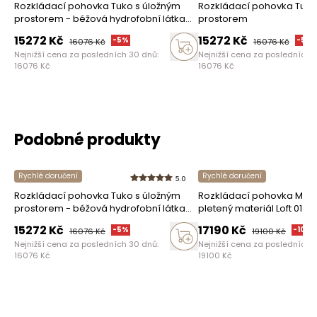
Rozkládací pohovka Tuko s úložným
Rozkládací pohovka Tuko
prostorem - béžová hydrofobní látka
prostorem
Murano 833
15272
Kč
15272
Kč
-
5
%
-
5
%
16076
Kč
16076
Kč
Nejnižší cena za posledních 30 dnů:
Nejnižší cena za posledních 
16076
Kč
16076
Kč
Podobné produkty
Rychlé doručení
Rychlé doručení
5.0
Rozkládací pohovka Tuko s úložným
Rozkládací pohovka Mova
prostorem - béžová hydrofobní látka
pletený materiál Loft 01 /
Murano 833
15272
Kč
17190
Kč
-
5
%
-
10
%
16076
Kč
19100
Kč
Nejnižší cena za posledních 30 dnů:
Nejnižší cena za posledních 
16076
Kč
19100
Kč