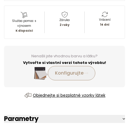
Vrácení
Záruka
Služba pomoc s
14 dní
2 roky
výnosem
K dispozici
Nenašli jste vhodnou barvu a látku?
Vytvořte si vlastní verzi tohoto výrobku!
Konfigurujte
Objednejte si bezplatné vzorky látek
Parametry