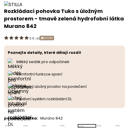
Rozkládací pohovka Tuko s úložným
prostorem - tmavě zelená hydrofobní látka
Murano 842
Bestseller
5.0
(
4
)
Poznejte detaily, které dělají rozdíl
Měkký sedák pro odpočinek
Komfortní funkcce spaní
Objemný úložný prostor na povlečení
Intuitivní systém rozkládání DL
potahová látka
:
Murano 842