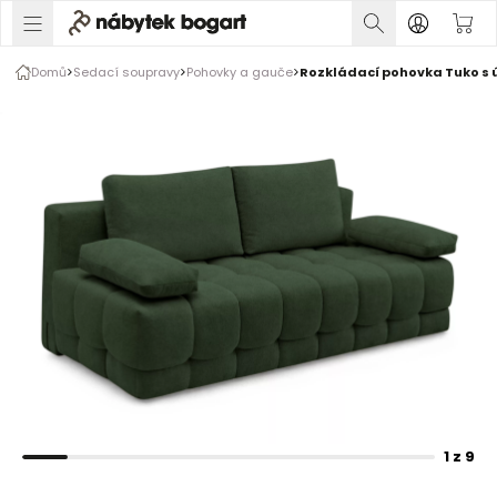
1 z 9
Domů
Sedací soupravy
Pohovky a gauče
Rozkládací pohovka Tuko s 
Rozšiřte prsty pro zvětšení obrázku
1 z 9