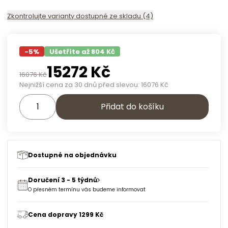
Zkontrolujte varianty dostupné ze skladu (4)
-
5
%
Ušetříte až 804 Kč
15272
Kč
16076
Kč
Nejnižší cena za 30 dnů před slevou:
16076
Kč
Přidat do košíku
Dostupné na objednávku
Doručení 3 - 5 týdnů
O přesném termínu vás budeme informovat
Cena dopravy 1299 Kč