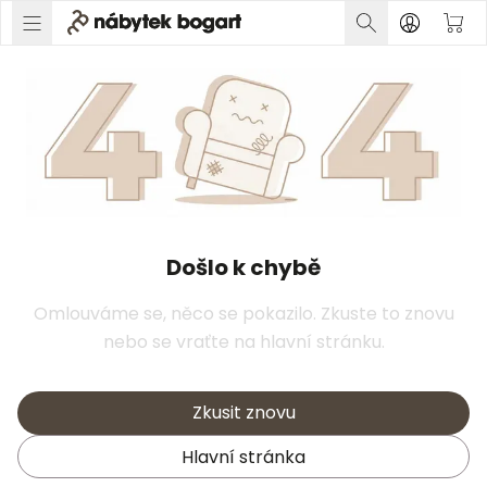
Došlo k chybě
Omlouváme se, něco se pokazilo. Zkuste to znovu
nebo se vraťte na hlavní stránku.
Zkusit znovu
Hlavní stránka