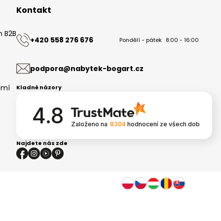
Kontakt
m B2B
+420 558 276 676
Pondělí - pátek
8:00 - 16:00
ů
podpora@nabytek-bogart.cz
omí
Kladné názory
4.8
Založeno na
8304
hodnocení
ze všech dob
Najdete nás zde