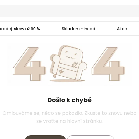
rodej: slevy až 60 %
Skladem - ihned
Akce
Došlo k chybě
Omlouváme se, něco se pokazilo. Zkuste to znovu nebo
se vraťte na hlavní stránku.