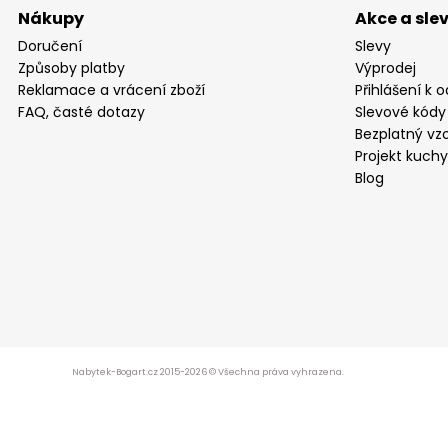
Nákupy
Akce a sle
Doručení
Slevy
Způsoby platby
Výprodej
Reklamace a vrácení zboží
Přihlášení k 
FAQ, časté dotazy
Slevové kódy
Bezplatný vzo
Projekt kuch
Blog
Nabytek-Bogart.cz 2015-2026 © Všechna práva vyhrazena.