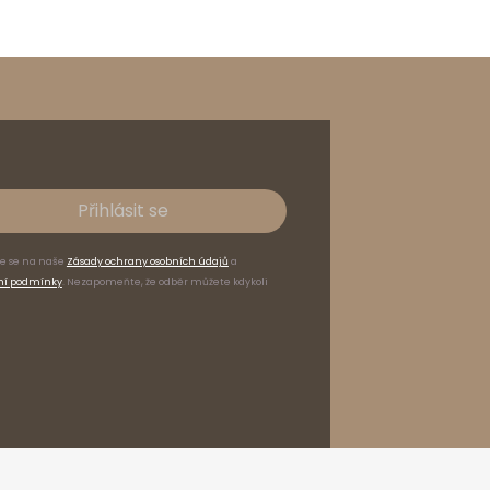
Přihlásit se
te se na naše
Zásady ochrany osobních údajů
a
ní podmínky
. Nezapomeňte, že odběr můžete kdykoli