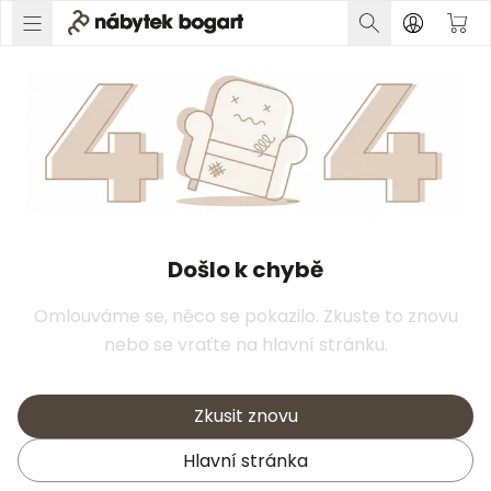
Došlo k chybě
Omlouváme se, něco se pokazilo. Zkuste to znovu
nebo se vraťte na hlavní stránku.
Zkusit znovu
Hlavní stránka