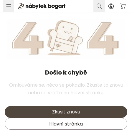
Došlo k chybě
Omlouváme se, něco se pokazilo. Zkuste to znovu
nebo se vraťte na hlavní stránku.
Zkusit znovu
Hlavní stránka