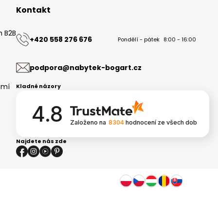
Kontakt
m B2B
+420 558 276 676
Pondělí - pátek
8:00 - 16:00
ů
podpora@nabytek-bogart.cz
omí
Kladné názory
4.8
Založeno na
8304
hodnocení
ze všech dob
Najdete nás zde