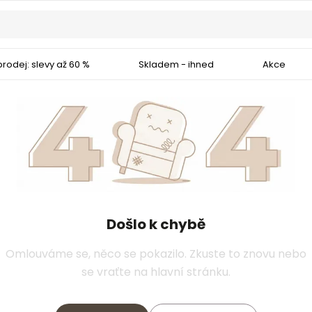
rodej: slevy až 60 %
Skladem - ihned
Akce
Došlo k chybě
Omlouváme se, něco se pokazilo. Zkuste to znovu nebo
se vraťte na hlavní stránku.