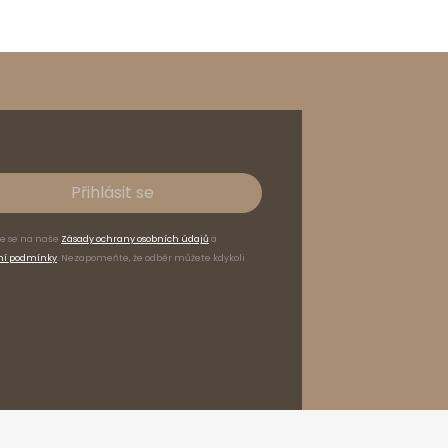
Přihlásit se
te se na naše
Zásady ochrany osobních údajů
a
ní podmínky
. Nezapomeňte, že odběr můžete kdykoli