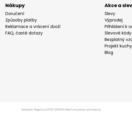
Nákupy
Akce a sle
Doručení
Slevy
Způsoby platby
Výprodej
Reklamace a vrácení zboží
Přihlášení k 
FAQ, časté dotazy
Slevové kódy
Bezplatný vzo
Projekt kuch
Blog
Nabytek-Bogart.cz 2015-2026 © Všechna práva vyhrazena.