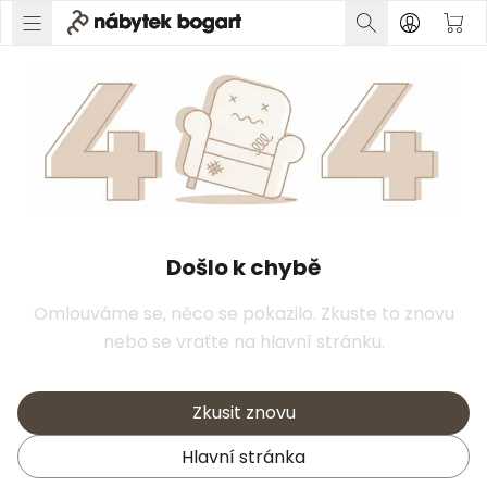
Došlo k chybě
Omlouváme se, něco se pokazilo. Zkuste to znovu
nebo se vraťte na hlavní stránku.
Zkusit znovu
Hlavní stránka