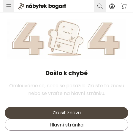
Došlo k chybě
Omlouváme se, něco se pokazilo. Zkuste to znovu
nebo se vraťte na hlavní stránku.
Zkusit znovu
Hlavní stránka