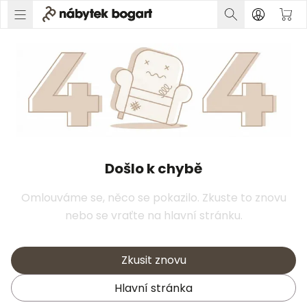
Došlo k chybě
Omlouváme se, něco se pokazilo. Zkuste to znovu
nebo se vraťte na hlavní stránku.
Zkusit znovu
Hlavní stránka